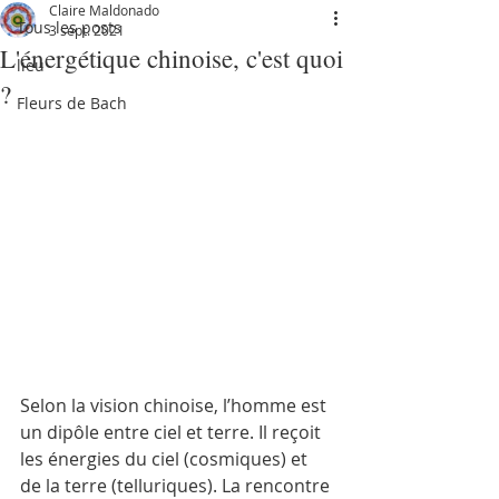
Claire Maldonado
Tous les posts
3 sept. 2021
L'énergétique chinoise, c'est quoi
lieu
?
Fleurs de Bach
Selon la vision chinoise, l’homme est 
un dipôle entre ciel et terre. Il reçoit 
les énergies du ciel (cosmiques) et 
de la terre (telluriques). La rencontre 