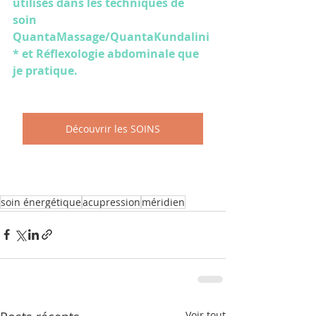
utilisés dans les techniques de 
soin 
QuantaMassage/QuantaKundalini
* et Réflexologie abdominale que 
je pratique.
Découvrir les SOINS
soin énergétique
acupression
méridien
Voir tout