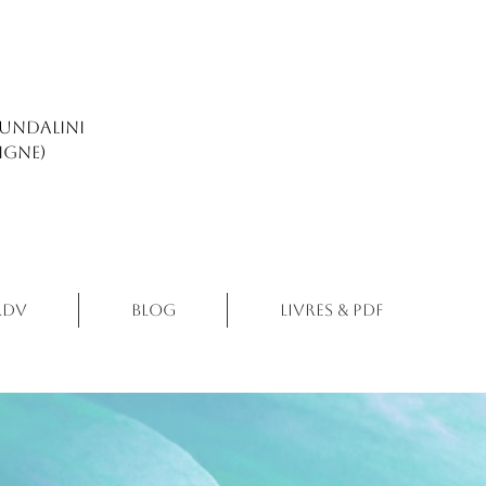
kundalini
igne)
RDV
Blog
Livres & PDF