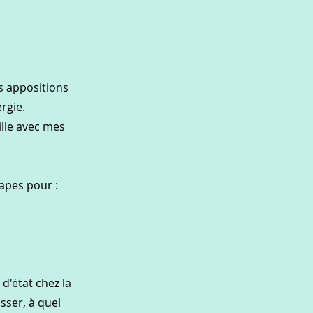
s appositions
ergie.
ille avec mes
pes pour :​
d'état chez la
sser, à quel