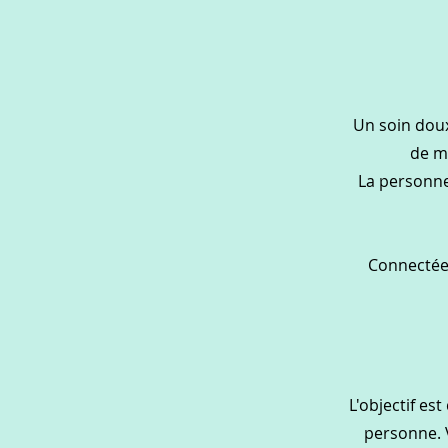
Un soin dou
de ma
La personne 
Connectée 
L'objectif es
personne. V