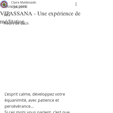
Claire Maldonado
Tous les posts
6 juil. 2019
VIPASSANA - Une expérience de
lieu
méditation
Fleurs de Bach
L’esprit calme, développez votre 
équanimité, avec patience et 
persévérance…
Si ces mots vous parlent, c’est que 