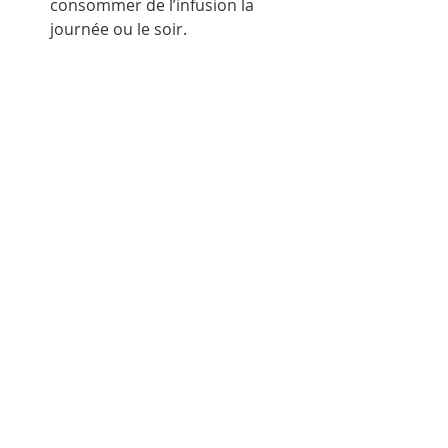
consommer de l’infusion la 
journée ou le soir. 
*Vipassana est l’une des techniques 
de méditation les plus anciennes de 
l’Inde. Enseignée par S.N. Goenka, 
elle consiste en un processus de 
purification de l’esprit par 
l’observation de soi, par 
l’observation de la réalité au travers 
des sensations corporelles.
** Il existe aujourd’hui 42 centres de 
méditation Vipassana dans le 
monde, dont Dhamma Mahi pour la 
France.
*** Eckhart Tollé, écrivain et 
conférencier, « Le pouvoir du 
moment présent »