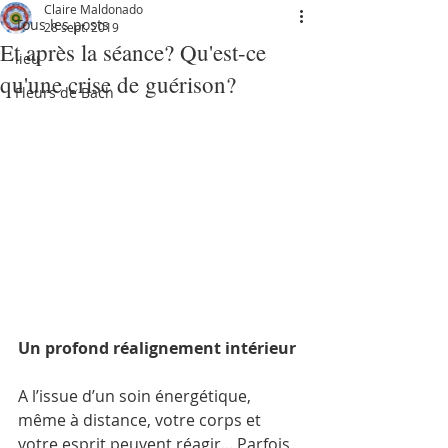
Claire Maldonado
Tous les posts
28 sept. 2019
Et après la séance? Qu'est-ce
lieu
qu'une crise de guérison?
Fleurs de Bach
Un profond réalignement intérieur 
A l’issue d’un soin énergétique, 
même à distance, votre corps et 
votre esprit peuvent réagir... Parfois 