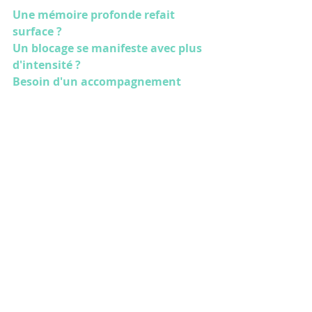
Une mémoire profonde refait 
surface ?
Un blocage se manifeste avec plus 
d'intensité ?
Besoin d'un accompagnement 
énergétique plus ciblé ?
➡️ 
Réservez votre séance et entrez 
pleinement dans votre 
transformation
Prenez RDV dès aujourd'hui !
crise de guérison
crise toxinique
processus de nettoyage
épisode de guérison